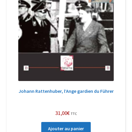
Johann Rattenhuber, l’Ange gardien du Führer
31,00
€
TTC
Ajouter au panier