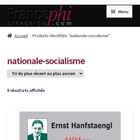
Aller
Aller
Menu
à
au
la
contenu
navigation
Accueil
Accueil
Produits identifiés “nationale-socialisme”
Accueil
Caisse
nationale-socialisme
Compte
Conditions de Vente
Connection
Trié
5 résultats affichés
du
Enregistrement
plus
récent
Listes d’Envies
au
plus
Livres de Peter Randa
ancien
Livres de Philippe Randa