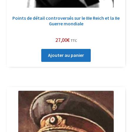
Points de détail controversés sur le IIIe Reich et la IIe
Guerre mondiale
27,00
€
TTC
Ajouter au panier