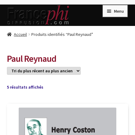
Aller
Aller
Menu
à
au
la
contenu
navigation
Accueil
Accueil
Produits identifiés “Paul Reynaud”
Accueil
Caisse
Paul Reynaud
Compte
Conditions de Vente
Connection
Trié
5 résultats affichés
du
Enregistrement
plus
récent
Listes d’Envies
au
plus
Livres de Peter Randa
ancien
Livres de Philippe Randa