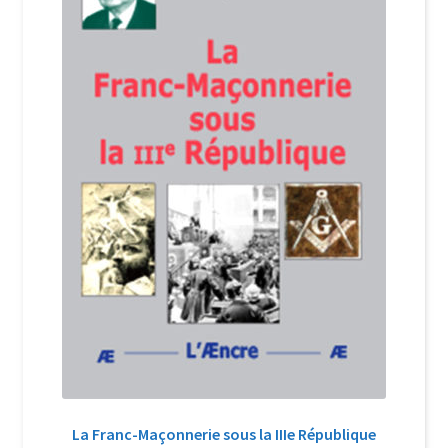
Login Customizer
Newsletter
Nous Contacter
Panier
Politique de confidentialité et cookies
Qui sommes-nous ?
Soutien à Philippe Randa
Suivi de la Commande
La Franc-Maçonnerie sous la IIIe République