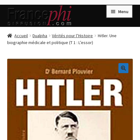
Aller
Aller
Menu
à
au
la
contenu
navigation
Accueil
Accueil
Dualpha
Vérités pour l’Histoire
Hitler. Une
biographie médicale et politique (T 1 : L’essor)
Accueil
Caisse
Compte
🔍
Conditions de Vente
Connection
Enregistrement
Listes d’Envies
Livres de Peter Randa
Livres de Philippe Randa