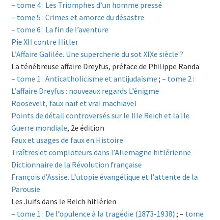
– tome 4 : Les Triomphes d’un homme pressé
– tome 5 : Crimes et amorce du désastre
– tome 6 : La fin de l’aventure
Pie XII contre Hitler
L’Affaire Galilée. Une supercherie du sot XIXe siècle ?
La ténébreuse affaire Dreyfus, préface de Philippe Randa
– tome 1 : Anticatholicisme et antijudaïsme
;
– tome 2 :
L’affaire Dreyfus : nouveaux regards L’énigme
Roosevelt, faux naïf et vrai machiavel
Points de détail controversés sur le IIIe Reich et la IIe
Guerre mondiale
, 2e édition
Faux et usages de faux en Histoire
Traîtres et comploteurs dans l’Allemagne hitlérienne
Dictionnaire de la Révolution française
François d’Assise. L’utopie évangélique et l’attente de la
Parousie
Les Juifs dans le Reich hitlérien
– tome 1 : De l’opulence à la tragédie (1873-1938)
; –
tome