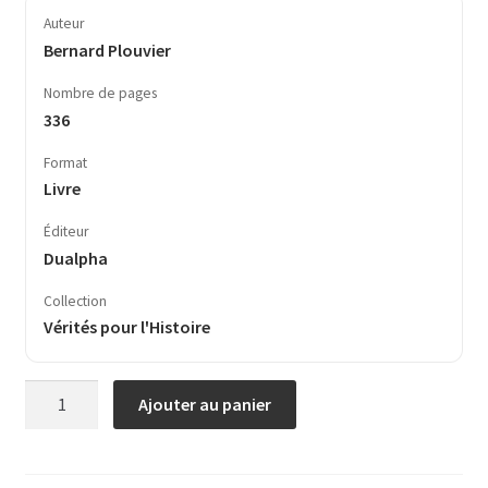
Auteur
Bernard Plouvier
Nombre de pages
336
Format
Livre
Éditeur
Dualpha
Collection
Vérités pour l'Histoire
quantité
Ajouter au panier
de
Hitler.
Une