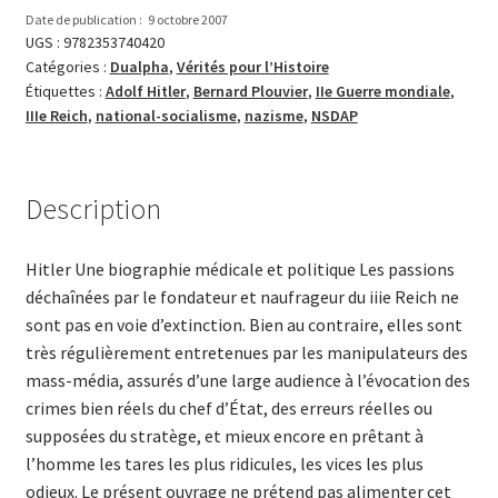
biographie
Date de publication :
9 octobre 2007
médicale
UGS :
9782353740420
Catégories :
Dualpha
,
Vérités pour l’Histoire
et
Étiquettes :
Adolf Hitler
,
Bernard Plouvier
,
IIe Guerre mondiale
,
politique
IIIe Reich
,
national-socialisme
,
nazisme
,
NSDAP
(T
1
:
Description
L’essor)
Hitler Une biographie médicale et politique Les passions
déchaînées par le fondateur et naufrageur du iiie Reich ne
sont pas en voie d’extinction. Bien au contraire, elles sont
très régulièrement entretenues par les manipulateurs des
mass-média, assurés d’une large audience à l’évocation des
crimes bien réels du chef d’État, des erreurs réelles ou
supposées du stratège, et mieux encore en prêtant à
l’homme les tares les plus ridicules, les vices les plus
odieux. Le présent ouvrage ne prétend pas alimenter cet