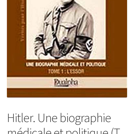
Login Customizer
Newsletter
Nous Contacter
Panier
Politique de confidentialité et cookies
Qui sommes-nous ?
Soutien à Philippe Randa
Suivi de la Commande
Hitler. Une biographie
médicale et politique (T