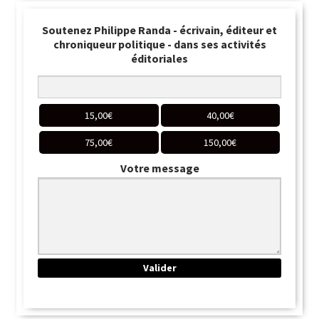
Soutenez Philippe Randa - écrivain, éditeur et
chroniqueur politique - dans ses activités
éditoriales
15,00
€
40,00
€
75,00
€
150,00
€
Votre message