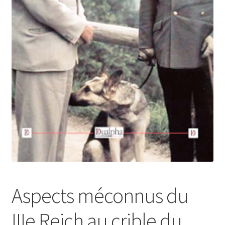
Login Customizer
Newsletter
Nous Contacter
Panier
Politique de confidentialité et cookies
Qui sommes-nous ?
Soutien à Philippe Randa
Suivi de la Commande
Aspects méconnus du
IIIe Reich au crible du