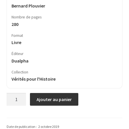
Bernard Plouvier
Nombre de pages
280
Format
Livre
Éditeur
Dualpha
Collection
Vérités pour l'Histoire
quantité
Ajouter au panier
de
Aspects
méconnus
du
Date de publication :
2 octobre 2019