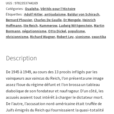
IIIe
UGS :
9782353744169
Catégories :
Dualpha
,
Vérités pour l’Histoire
Reich
Étiquettes :
Adolf Hitler
,
antiju­daïs­me
,
Baldur von Schirach
,
au
Bernard Plouvier
,
Charles De Gaulle
,
Dr Mengele
,
Heinrich
crible
Hoffmann
,
IIIe Reich
,
Kummerow
,
Ludwig Wittgenstein
,
Martin
du
Bormann
,
négationnisme
,
Otto Dickel
,
populisme
,
non-
révisionnisme
,
Richard Wagner
,
Robert Ley
,
sionisme
,
swastika
conformisme
Description
De 1945 à 1949, au cours des 13 procès infligés par les
vainqueurs aux vaincus du Reich, l’on présenta une image
assez floue du régime défunt et l’on brossa un tableau
diabolique de son fondateur et naufrageur. D’un côté, les
accusés avaient tout intérêt à charger le dictateur mort.
De l’autre, l’accusation nord-américaine était truffée de
Juifs émigrés du Reich qui fournissaient la quasi-totalité