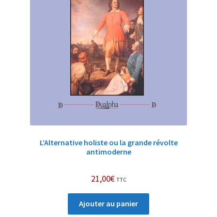
L’Alternative holiste ou la grande révolte
antimoderne
21,00
€
TTC
Ajouter au panier