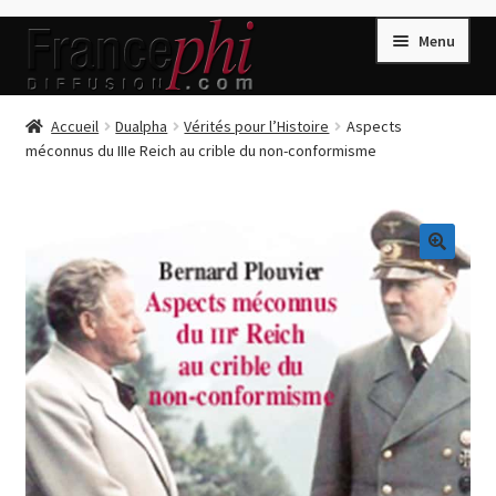
Aller
Aller
Menu
à
au
la
contenu
navigation
Accueil
Accueil
Dualpha
Vérités pour l’Histoire
Aspects
méconnus du IIIe Reich au crible du non-conformisme
Accueil
Caisse
Compte
🔍
Conditions de Vente
Connection
Enregistrement
Listes d’Envies
Livres de Peter Randa
Livres de Philippe Randa