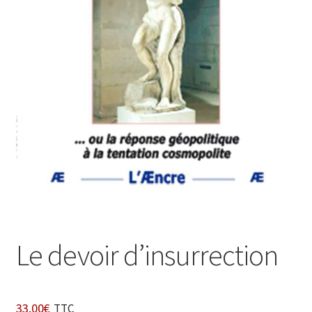
Login Customizer
Newsletter
Nous Contacter
Panier
Politique de confidentialité et cookies
Qui sommes-nous ?
Soutien à Philippe Randa
Suivi de la Commande
Le devoir d’insurrection
33,00
€
TTC