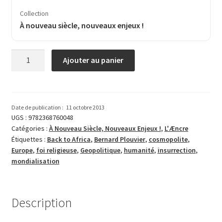
Collection
À nouveau siècle, nouveaux enjeux !
quantité
Ajouter au panier
de
Le
devoir
d’insurrection
Date de publication :
11 octobre 2013
UGS :
9782368760048
Catégories :
À Nouveau Siècle, Nouveaux Enjeux !
,
L'Æncre
Étiquettes :
Back to Africa
,
Bernard Plouvier
,
cosmopolite
,
Europe
,
foi religieuse
,
Geopolitique
,
humanité
,
insurrection
,
mondialisation
Description