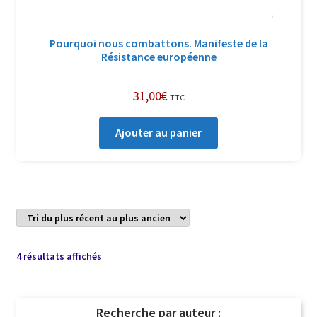
Pourquoi nous combattons. Manifeste de la
Résistance européenne
31,00
€
TTC
Ajouter au panier
Trié
4 résultats affichés
du
plus
récent
Recherche par auteur :