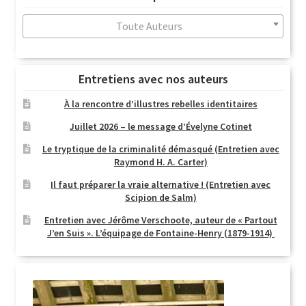
au
plus
Toute Auteurs
ancien
Entretiens avec nos auteurs
À la rencontre d’illustres rebelles identitaires
Juillet 2026 – le message d’Évelyne Cotinet
Le tryptique de la criminalité démasqué (Entretien avec
Raymond H. A. Carter)
Il faut préparer la vraie alternative ! (Entretien avec
Scipion de Salm)
Entretien avec Jérôme Verschoote, auteur de « Partout
J’en Suis ». L’équipage de Fontaine-Henry (1879-1914)