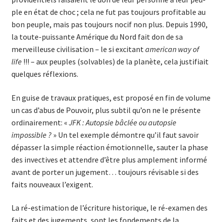
ple en état de choc ; cela ne fut pas toujours profitable au
bon peuple, mais pas toujours nocif non plus. Depuis 1990,
la toute-puissante Amérique du Nord fait don de sa
merveilleuse civilisation – le si excitant
american way of
life
!!! – aux peuples (solvables) de la planète, cela justifiait
quelques réflexions.
En guise de travaux pratiques, est proposé en fin de volume
un cas d’abus de Pouvoir, plus subtil qu’on ne le présente
ordinairement: «
JFK : Autopsie bâclée ou autopsie
impossible ?
» Un tel exemple démon­tre qu’il faut savoir
dépasser la simple réaction émotionnelle, sauter la phase
des invectives et attendre d’être plus amplement informé
avant de porter un jugement… toujours révisable si des
faits nouveaux l’exigent.
La ré-estimation de l’écriture historique, le ré-examen des
faits et des jugements, sont les fondements de la