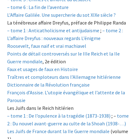
– tome 6 : La fin de l’aventure
L’Affaire Galilée. Une supercherie du sot XIXe siècle ?
La ténébreuse affaire Dreyfus, préface de Philippe Randa
– tome 1 : Anticatholicisme et antijudaïsme
;
– tome 2 :
L’affaire Dreyfus : nouveaux regards L’énigme
Roosevelt, faux naïf et vrai machiavel
Points de détail controversés sur le IIIe Reich et la IIe
Guerre mondiale
, 2e édition
Faux et usages de faux en Histoire
Traîtres et comploteurs dans l’Allemagne hitlérienne
Dictionnaire de la Révolution française
François d’Assise. L’utopie évangélique et l’attente de la
Parousie
Les Juifs dans le Reich hitlérien
– tome 1 : De l’opulence à la tragédie (1873-1938)
; –
tome
2 : Du nouvel avant-guerre au culte de la Shoah (1938-…)
Les Juifs de France durant la IIe Guerre mondiale
(volume
1)