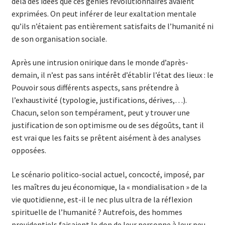
delà des idées que ces génies révolutionnai­res avaient
exprimées. On peut inférer de leur exaltation mentale
qu’ils n’étaient pas entièrement satisfaits de l’humanité ni
de son organisation sociale.
Après une intrusion onirique dans le monde d’après-
demain, il n’est pas sans intérêt d’établir l’état des lieux : le
Pouvoir sous différents as­pects, sans prétendre à
l’exhaustivité (typologie, justifications, déri­ves,…).
Chacun, selon son tempérament, peut y trouver une
justification de son optimisme ou de ses dégoûts, tant il
est vrai que les faits se prê­tent aisément à des analyses
opposées.
Le scénario politico-social actuel, concocté, imposé, par
les maîtres du jeu économique, la « mondialisation » de la
vie quotidienne, est-il le nec plus ultra de la réflexion
spirituelle de l’humanité ? Autrefois, des hommes
providentiels faisaient le don de leur personne à leur peu­