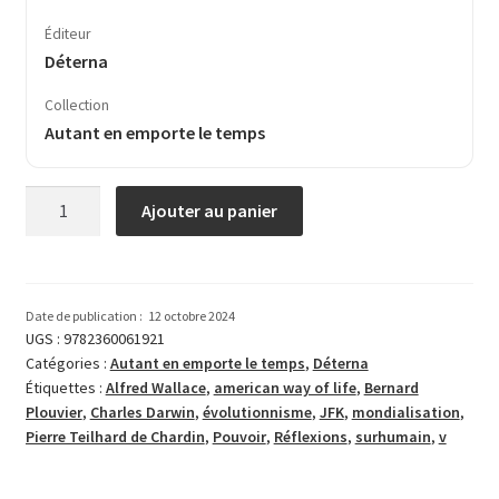
Éditeur
Déterna
Collection
Autant en emporte le temps
quantité
Ajouter au panier
de
Réflexions
sur
le
Date de publication :
12 octobre 2024
Pouvoir
UGS :
9782360061921
Catégories :
Autant en emporte le temps
,
Déterna
Étiquettes :
Alfred Wallace
,
american way of life
,
Bernard
Plouvier
,
Charles Dar­win
,
évolutionnisme
,
JFK
,
mondialisation
,
Pierre Teilhard de Chardin
,
Pouvoir
,
Réflexions
,
sur­humain
,
v