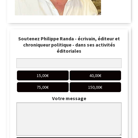
Soutenez Philippe Randa - écrivain, éditeur et
chroniqueur politique - dans ses activités
éditoriales
15,00
€
40,00
€
75,00
€
150,00
€
Votre message