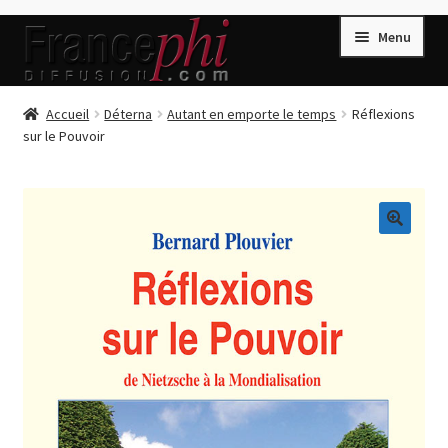
Aller
Aller
Menu
à
au
la
contenu
navigation
Accueil
Accueil
Déterna
Autant en emporte le temps
Réflexions
sur le Pouvoir
Accueil
Caisse
Compte
🔍
Conditions de Vente
Connection
Enregistrement
Listes d’Envies
Livres de Peter Randa
Livres de Philippe Randa