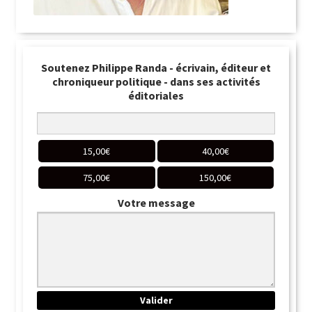
Soutenez Philippe Randa - écrivain, éditeur et
chroniqueur politique - dans ses activités
éditoriales
15,00
€
40,00
€
75,00
€
150,00
€
Votre message