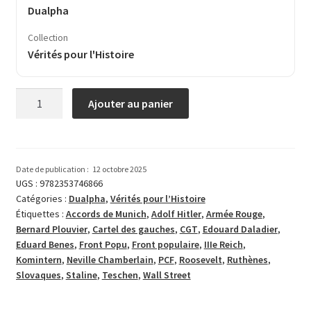
Dualpha
Collection
Vérités pour l'Histoire
quantité
Ajouter au panier
de
De
l’agonie
du
Date de publication :
12 octobre 2025
Front
UGS :
9782353746866
Catégories :
Dualpha
,
Vérités pour l’Histoire
Populaire
Étiquettes :
Accords de Munich
,
Adolf Hitler
,
Armée Rouge
,
aux
Bernard Plouvier
,
Cartel des gauches
,
CGT
,
Edouard Daladier
,
Accords
Eduard Benes
,
Front Popu
,
Front populaire
,
IIIe Reich
,
de
Komintern
,
Neville Chamberlain
,
PCF
,
Roosevelt
,
Ruthènes
,
Munich
Slovaques
,
Staline
,
Teschen
,
Wall Street
(Avril
1938