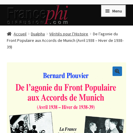
Aller
Aller
Menu
à
au
la
contenu
navigation
Accueil
Accueil
Dualpha
Vérités pour l’Histoire
De l’agonie du
Front Populaire aux Accords de Munich (Avril 1938 – Hiver de 1938-
Accueil
39)
Caisse
Compte
Conditions de Vente
🔍
Connection
Enregistrement
Listes d’Envies
Livres de Peter Randa
Livres de Philippe Randa