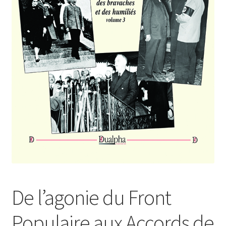
Login Customizer
Newsletter
Nous Contacter
Panier
Politique de confidentialité et cookies
Qui sommes-nous ?
Soutien à Philippe Randa
Suivi de la Commande
De l’agonie du Front
Populaire aux Accords de