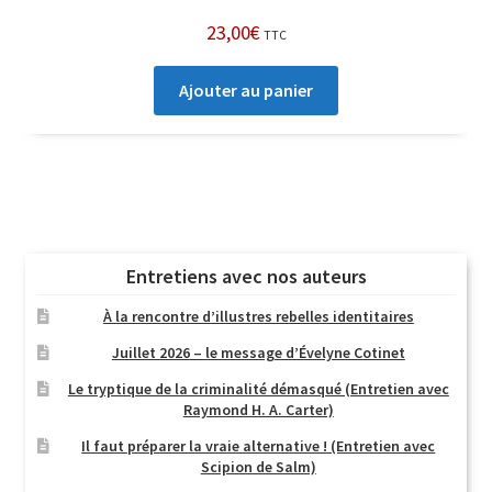
23,00
€
TTC
Ajouter au panier
Entretiens avec nos auteurs
À la rencontre d’illustres rebelles identitaires
Juillet 2026 – le message d’Évelyne Cotinet
Le tryptique de la criminalité démasqué (Entretien avec
Raymond H. A. Carter)
Il faut préparer la vraie alternative ! (Entretien avec
Scipion de Salm)