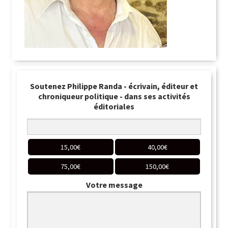
Soutenez Philippe Randa - écrivain, éditeur et
chroniqueur politique - dans ses activités
éditoriales
15,00
€
40,00
€
75,00
€
150,00
€
Votre message