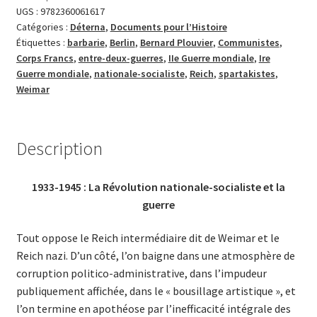
défaite
UGS :
9782360061617
Catégories :
Déterna
,
Documents pour l’Histoire
honorable
Étiquettes :
barbarie
,
Berlin
,
Bernard Plouvier
,
Communistes
,
à
Corps Francs
,
entre-deux-guerres
,
IIe Guerre mondiale
,
Ire
la
Guerre mondiale
,
nationale-socialiste
,
Reich
,
spartakistes
,
barbarie
Weimar
soviétique
(volume
3)
Description
1933-1945 : La Révolution nationale-socialiste et la
guerre
Tout oppose le Reich intermédiaire dit de Weimar et le
Reich nazi. D’un côté, l’on baigne dans une atmosphère de
corruption politico-administrative, dans l’impudeur
publiquement affichée, dans le « bousillage artistique », et
l’on termine en apothéose par l’inefficacité intégrale des