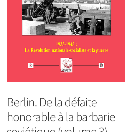
Login Customizer
Newsletter
Nous Contacter
Panier
Politique de confidentialité et cookies
Qui sommes-nous ?
Soutien à Philippe Randa
Suivi de la Commande
Berlin. De la défaite
honorable à la barbarie
soviétique (volume 3)