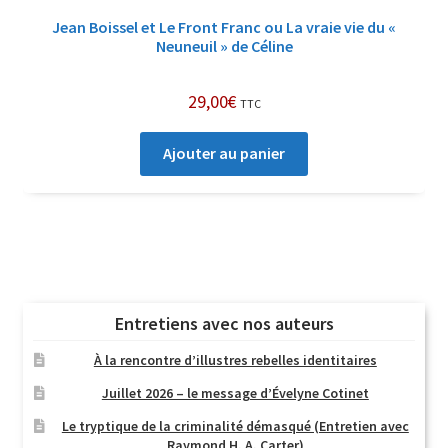
Jean Boissel et Le Front Franc ou La vraie vie du «
Neuneuil » de Céline
29,00
€
TTC
Ajouter au panier
Entretiens avec nos auteurs
À la rencontre d’illustres rebelles identitaires
Juillet 2026 – le message d’Évelyne Cotinet
Le tryptique de la criminalité démasqué (Entretien avec
Raymond H. A. Carter)