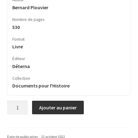
Bernard Plouvier
Nombre de pages
530
Format
Livre
Éditeur
Déterna
Collection
Documents pour l'Histoire
quantité
Ajouter au panier
de
Berlin.
De
la
Date de publication :
12 octobre 2022