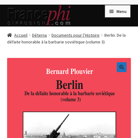
Aller
Aller
Menu
à
au
la
contenu
navigation
Accueil
Accueil
Déterna
Documents pour l’Histoire
Berlin. De la
défaite honorable à la barbarie soviétique (volume 3)
Accueil
Caisse
Compte
🔍
Conditions de Vente
Connection
Enregistrement
Listes d’Envies
Livres de Peter Randa
Livres de Philippe Randa