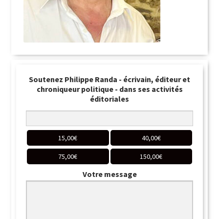
Soutenez Philippe Randa - écrivain, éditeur et
chroniqueur politique - dans ses activités
éditoriales
15,00
€
40,00
€
75,00
€
150,00
€
Votre message