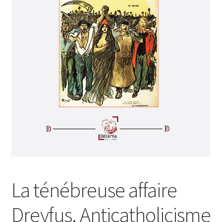
Login Customizer
Newsletter
Nous Contacter
Panier
Politique de confidentialité et cookies
Qui sommes-nous ?
Soutien à Philippe Randa
Suivi de la Commande
La ténébreuse affaire
Dreyfus. Anticatholicisme