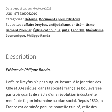
ténébreuse
affaire
Date de publication :
6 octobre 2025
Dreyfus.
UGS :
9782360062010
Catégories :
Déterna
,
Documents pour l’Histoire
Anticatholicisme
Étiquettes :
affaire Dreyfus
,
antijudaïsme
,
antisémitisme
,
et
Bernard Plouvier
,
Église catholique
,
juifs
,
Léon XIII
,
libéralisme
antijudaïsme
économique
,
Philippe Randa
(Tome
1)
Description
Préface de Philippe Randa.
L’affaire Dreyfus n’a pas surgi au hasard, à la jonction des
XIXe et XXe siècles, dans la société française bouleversée
par trois quarts de siècle d’une révolution industrielle
menée de façon inhumaine au plan social. Depuis 1830, la
France est dominée par une nouvelle trinité, celle des