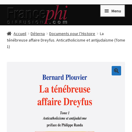
Aller
Aller
Menu
à
au
la
contenu
navigation
Accueil
Accueil
Déterna
Documents pour l’Histoire
La
ténébreuse affaire Dreyfus. Anticatholicisme et antijudaïsme (Tome
Accueil
1)
Caisse
Compte
Conditions de Vente
🔍
Connection
Enregistrement
Listes d’Envies
Livres de Peter Randa
Livres de Philippe Randa