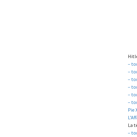
Hitl
– to
– to
– to
– to
– to
– to
Pie 
L’Af
La t
– to