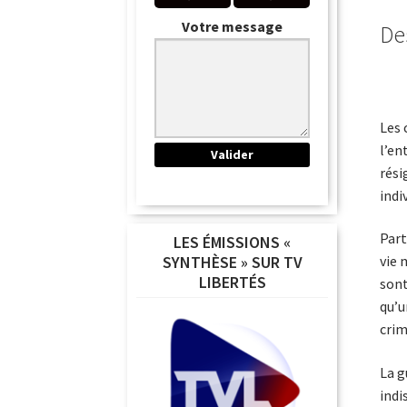
Votre message
De
Les 
l’en
rési
indi
Part
LES ÉMISSIONS «
vie 
SYNTHÈSE » SUR TV
LIBERTÉS
sont
qu’u
crim
La g
indi