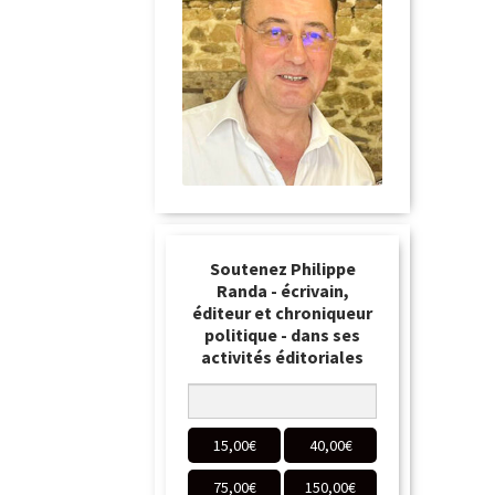
Soutenez Philippe
Randa - écrivain,
éditeur et chroniqueur
politique - dans ses
activités éditoriales
15,00
€
40,00
€
75,00
€
150,00
€