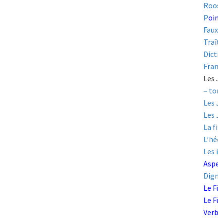
Roos
P
oin
Faux
Traî
Dict
Fran
Les 
– to
Les 
Les 
La f
L’hé
Les 
Aspe
Dign
Le F
Le F
Verb