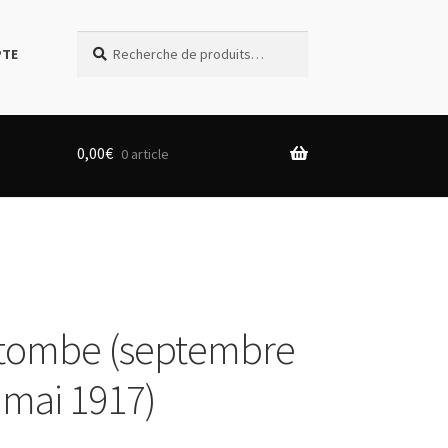
Recherche
Recherche
PTE
pour :
0,00
€
0 article
atombe (septembre
 mai 1917)