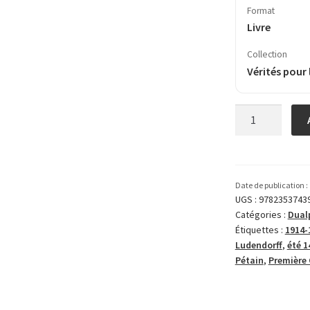
Format
Livre
Collection
Vérités pour 
quantité
de
L’hécatombe
(septembre
1914
Date de publication :
–
UGS :
9782353743
Catégories :
Dual
mai
Étiquettes :
1914-
1917)
Ludendorff
,
été 1
Pétain
,
Première 