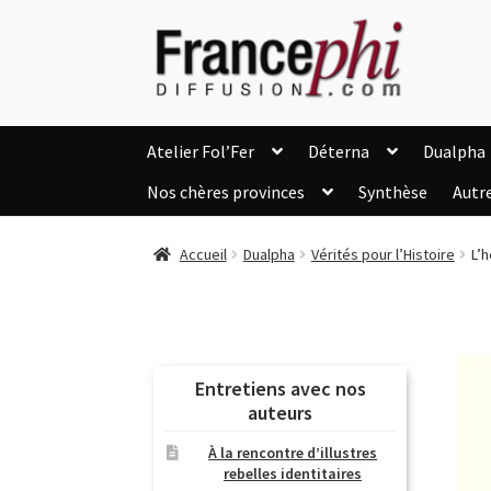
Aller
Aller
à
au
la
contenu
navigation
Atelier Fol’Fer
Déterna
Dualpha
Nos chères provinces
Synthèse
Autr
Accueil
Accueil
Caisse
Compte
C
Accueil
Dualpha
Vérités pour l’Histoire
L’
Listes d’Envies
Livres de Peter Randa
Nous Contacter
Panier
Politique de c
Soutien à Philippe Randa
Suivi de la Co
Entretiens avec nos
auteurs
À la rencontre d’illustres
rebelles identitaires