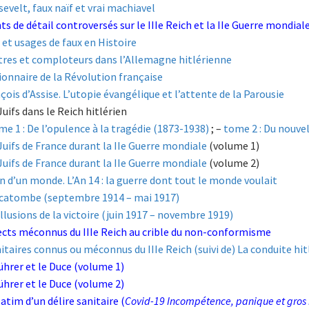
evelt, faux naïf et vrai machiavel
ts de détail controversés sur le IIIe Reich et la IIe Guerre mondial
 et usages de faux en Histoire
tres et comploteurs dans l’Allemagne hitlérienne
ionnaire de la Révolution française
çois d’Assise. L’utopie évangélique et l’attente de la Parousie
Juifs dans le Reich hitlérien
me 1 : De l’opulence à la tragédie (1873-1938)
; –
tome 2 : Du nouve
Juifs de France durant la IIe Guerre mondiale
(volume 1)
Juifs de France durant la IIe Guerre mondiale
(volume 2)
in d’un monde. L’An 14 : la guerre dont tout le monde voulait
catombe (septembre 1914 – mai 1917)
illusions de la victoire (juin 1917 – novembre 1919)
cts méconnus du IIIe Reich au crible du non-conformisme
itaires connus ou méconnus du IIIe Reich (suivi de) La conduite hit
ührer et le Duce (volume 1)
ührer et le Duce (volume 2)
atim d’un délire sanitaire (
Covid-19 Incompétence, panique et gro