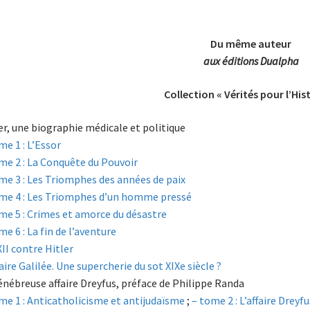
Du même auteur
aux éditions Dualpha
Collection « Vérités pour l’His
er, une biographie médicale et politique
me 1 : L’Essor
me 2 : La Conquête du Pouvoir
me 3 : Les Triomphes des années de paix
me 4 : Les Triomphes d’un homme pressé
me 5 : Crimes et amorce du désastre
me 6 : La fin de l’aventure
XII contre Hitler
faire Galilée. Une supercherie du sot XIXe siècle ?
énébreuse affaire Dreyfus, préface de Philippe Randa
me 1 : Anticatholicisme et antijudaïsme
;
– tome 2 : L’affaire Drey