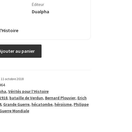
Éditeur
Dualpha
l'Histoire
Ajouter au panier
11 octobre 2018
964
pha
,
Vérités pour l’Histoire
1918
,
bataille de Verdun
,
Bernard Plouvier
,
Erich
4
,
Grande Guerre
,
hécatombe
,
héroïsme
,
Philippe
Guerre Mondiale