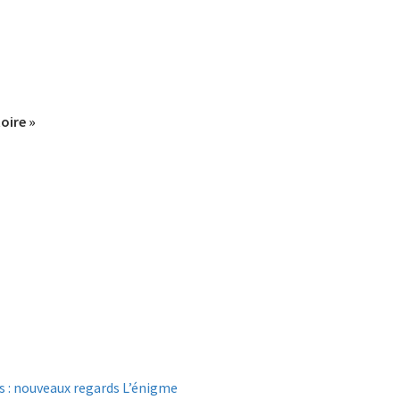
toire »
fus : nouveaux regards L’énigme