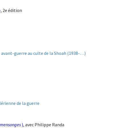
e
, 2e édition
l avant-guerre au culte de la Shoah (1938-…)
lérienne de la guerre
s mensonges
)
, avec Philippe Randa