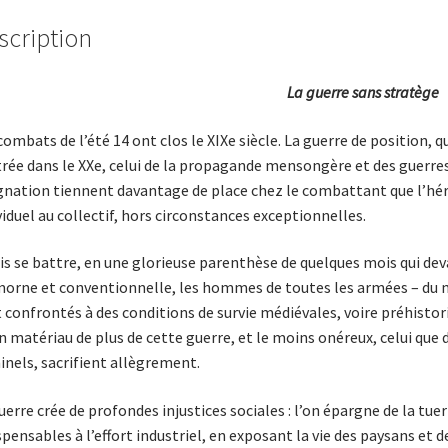
scription
La guerre sans stratège
combats de l’été 14 ont clos le XIXe siècle. La guerre de position,
trée dans le XXe, celui de la propagande mensongère et des guerres
gnation tiennent davantage de place chez le combattant que l’hé
viduel au collectif, hors circonstances exceptionnelles.
is se battre, en une glorieuse parenthèse de quelques mois qui dev
morne et conventionnelle, les hommes de toutes les armées – du mo
 confrontés à des conditions de survie médiévales, voire préhistori
n matériau de plus de cette guerre, et le moins onéreux, celui que
inels, sacrifient allègrement.
uerre crée de profondes injustices sociales : l’on épargne de la tuer
spensables à l’effort industriel, en exposant la vie des paysans et de