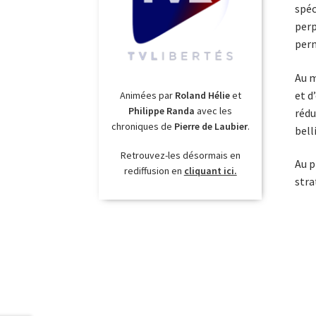
spéc
perp
per
Au m
et d
Animées par
Roland Hélie
et
Philippe Randa
avec les
rédu
chroniques de
Pierre de Laubier
.
bell
Retrouvez-les désormais en
Au p
rediffusion en
cliquant ici.
stra