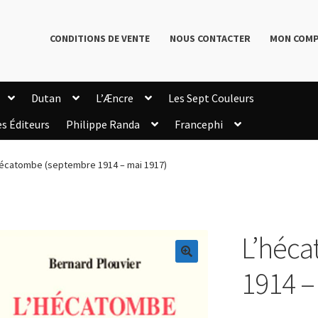
CONDITIONS DE VENTE
NOUS CONTACTER
MON COM
Dutan
L’Æncre
Les Sept Couleurs
es Éditeurs
Philippe Randa
Francephi
onditions de Vente
Connection
Enregistrement
hécatombe (septembre 1914 – mai 1917)
Livres de Philippe Randa
Login Customizer
Newsletter
onfidentialité et cookies
Qui sommes-nous ?
mmande
L’héc
🔍
1914 –