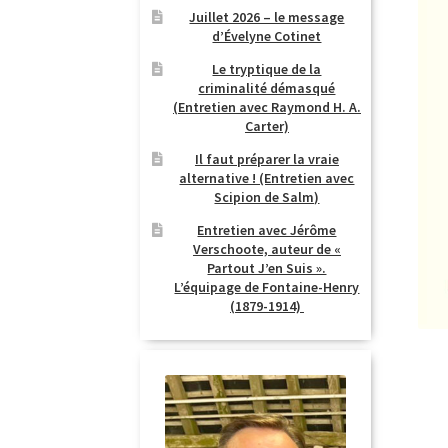
Juillet 2026 – le message
d’Évelyne Cotinet
Le tryptique de la
criminalité démasqué
(Entretien avec Raymond H. A.
Carter)
Il faut préparer la vraie
alternative ! (Entretien avec
Scipion de Salm)
Entretien avec Jérôme
Verschoote, auteur de «
Partout J’en Suis ».
L’équipage de Fontaine-Henry
(1879-1914)