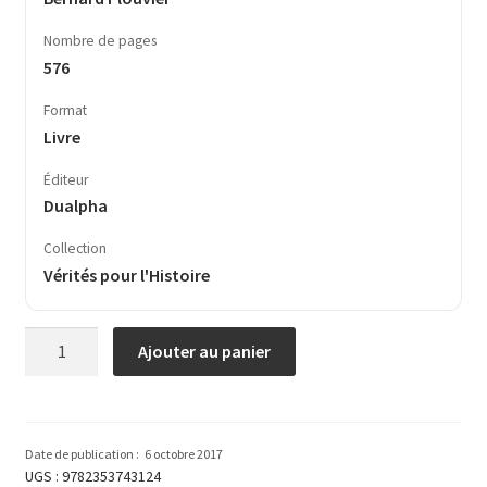
Nombre de pages
576
Format
Livre
Éditeur
Dualpha
Collection
Vérités pour l'Histoire
quantité
Ajouter au panier
de
La
fin
d’un
Date de publication :
6 octobre 2017
monde
UGS :
9782353743124