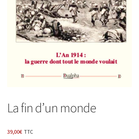
Login Customizer
Newsletter
Nous Contacter
Panier
Politique de confidentialité et cookies
Qui sommes-nous ?
Soutien à Philippe Randa
Suivi de la Commande
La fin d’un monde
39,00
€
TTC