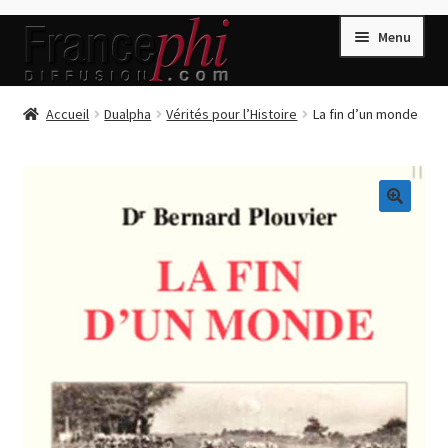
Aller
Aller
Menu
à
au
la
contenu
navigation
Accueil
Accueil
Dualpha
Vérités pour l’Histoire
La fin d’un monde
Accueil
Caisse
Compte
🔍
Conditions de Vente
Connection
Enregistrement
Listes d’Envies
Livres de Peter Randa
Livres de Philippe Randa