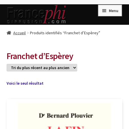
Aller
Aller
Menu
à
au
la
contenu
navigation
Accueil
Accueil
Produits identifiés “Franchet d’Espèrey”
Accueil
Caisse
Franchet d’Espèrey
Compte
Conditions de Vente
Connection
Voici le seul résultat
Enregistrement
Listes d’Envies
Livres de Peter Randa
Livres de Philippe Randa