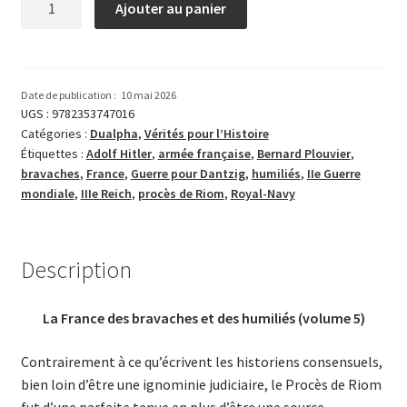
Ajouter au panier
de
Les
forces
en
Date de publication :
10 mai 2026
présence
UGS :
9782353747016
Catégories :
Dualpha
,
Vérités pour l’Histoire
(septembre
Étiquettes :
Adolf Hitler
,
armée française
,
Bernard Plouvier
,
1939-
bravaches
,
France
,
Guerre pour Dantzig
,
humiliés
,
IIe Guerre
mai
mondiale
,
IIIe Reich
,
procès de Riom
,
Royal-Navy
1940)
Description
La France des bravaches et des humiliés (volume 5)
Contrairement à ce qu’écrivent les historiens consensuels,
bien loin d’être une ignominie judiciaire, le Procès de Riom