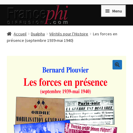
Aller
Aller
Menu
à
au
la
contenu
navigation
Accueil
Accueil
Dualpha
Vérités pour l’Histoire
Les forces en
présence (septembre 1939-mai 1940)
Accueil
Caisse
Compte
🔍
Conditions de Vente
Connection
Enregistrement
Listes d’Envies
Livres de Peter Randa
Livres de Philippe Randa