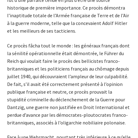
fut d’une parfaite tenue en plus d’être une source
historique de première importance. Ce procès démontra
l’inaptitude totale de l’Armée française de Terre et de l’Air
à la guerre moderne, telle que la concevaient Adolf Hitler
et les meilleurs de ses tacticiens.
Ce procès fâcha tout le monde : les généraux français dont
la sénilité opérationnelle était démontrée, le Führer du
Reich qui voulait faire le procès des bellicistes franco-
britanniques et les politiciens français au chômage depuis
juillet 1940, qui découvraient l’ampleur de leur culpabilité.
De fait, s’il avait été correctement présenté à l’opinion
publique française et neutre, ce procès prouvait la
stupidité criminelle du déclenchement de la Guerre pour
Dantzig, une guerre non justifiée en Droit International et
perdue d’avance par les démocrates-ploutocrates franco-
britanniques, associés à l’oligarchie nobiliaire polonaise.
Face à une Wehrmacht, pourtant très inférieure à ce qu’elle