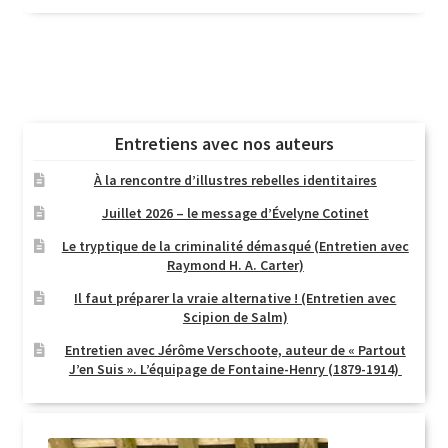
Entretiens avec nos auteurs
À la rencontre d’illustres rebelles identitaires
Juillet 2026 – le message d’Évelyne Cotinet
Le tryptique de la criminalité démasqué (Entretien avec
Raymond H. A. Carter)
Il faut préparer la vraie alternative ! (Entretien avec
Scipion de Salm)
Entretien avec Jérôme Verschoote, auteur de « Partout
J’en Suis ». L’équipage de Fontaine-Henry (1879-1914)