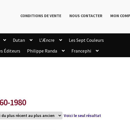
CONDITIONS DE VENTE
NOUS CONTACTER
MON COM
Dutan
L’Æncre
Les Sept Couleurs
es Éditeurs
Philippe Randa
Francephi
onditions de Vente
Connection
Enregistrement
Livres de Philippe Randa
Login Customizer
Newsletter
onfidentialité et cookies
Qui sommes-nous ?
mmande
60-1980
Voici le seul résultat