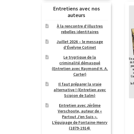
Entretiens avec nos
auteurs
À la rencontre d’illustres
rebelles identitaires
Juillet 2026 – le message
d’Évelyne Cotinet
Le tryptique de la
criminalité démasqué
(Entretien avec Raymond H. A.
Carter)
Il faut préparer la vraie
alternative ! (Entretien avec
Scipion de Salm)
Entretien avec Jérôme
Verschoote, auteur de «
Partout J’en Suis ».
L’équipage de Fontaine-Henry
(1879-1914)