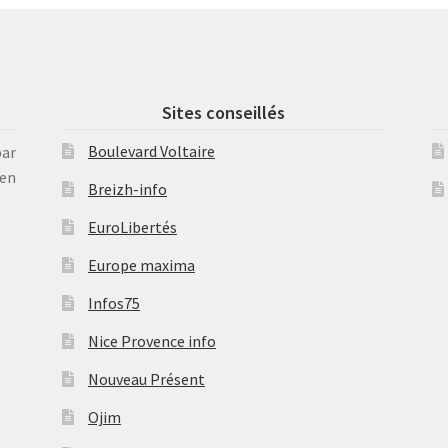
Sites conseillés
Boulevard Voltaire
par
en
Breizh-info
EuroLibertés
Europe maxima
Infos75
Nice Provence info
Nouveau Présent
Ojim