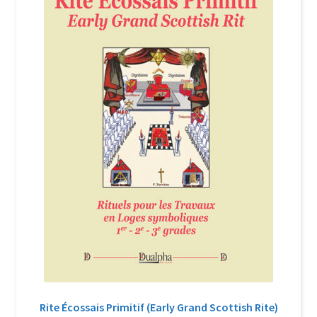
Login Customizer
Newsletter
Nous Contacter
Panier
Politique de confidentialité et cookies
Qui sommes-nous ?
Soutien à Philippe Randa
Suivi de la Commande
Rite Écossais Primitif (Early Grand Scottish Rite)