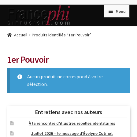
Aller
Aller
Menu
à
au
la
contenu
navigation
Accueil
Accueil
Produits identifiés “1er Pouvoir”
Accueil
Caisse
1er Pouvoir
Compte
Aucun produit ne correspond à votre
Conditions de Vente
sélection.
Connection
Enregistrement
Listes d’Envies
Entretiens avec nos auteurs
Livres de Peter Randa
À la rencontre d’illustres rebelles identitaires
Livres de Philippe Randa
Juillet 2026 – le message d’Évelyne Cotinet