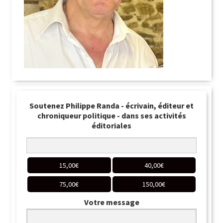
Soutenez Philippe Randa - écrivain, éditeur et
chroniqueur politique - dans ses activités
éditoriales
15,00
€
40,00
€
75,00
€
150,00
€
Votre message