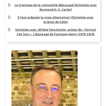
Le tryptique de la criminalité démasqué (Entretien avec
Login Customizer
Raymond H. A. Carter)
Newsletter
Il faut préparer la vraie alternative ! (Entretien avec
Scipion de Salm)
Nous Contacter
Entretien avec Jérôme Verschoote, auteur de « Partout
Panier
J’en Suis ». L’équipage de Fontaine-Henry (1879-1914)
Politique de confidentialité et cookies
Qui sommes-nous ?
Soutien à Philippe Randa
Suivi de la Commande