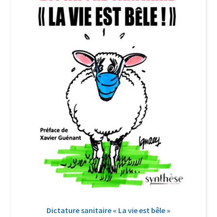
Login Customizer
Newsletter
Nous Contacter
Panier
Politique de confidentialité et cookies
Qui sommes-nous ?
Soutien à Philippe Randa
Suivi de la Commande
Dictature sanitaire « La vie est bêle »