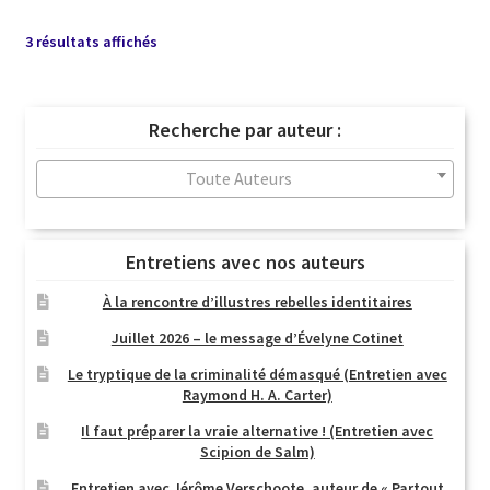
Trié
3 résultats affichés
du
plus
récent
Recherche par auteur :
au
plus
Toute Auteurs
ancien
Entretiens avec nos auteurs
À la rencontre d’illustres rebelles identitaires
Juillet 2026 – le message d’Évelyne Cotinet
Le tryptique de la criminalité démasqué (Entretien avec
Raymond H. A. Carter)
Il faut préparer la vraie alternative ! (Entretien avec
Scipion de Salm)
Entretien avec Jérôme Verschoote, auteur de « Partout