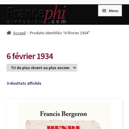
Aller
Aller
Menu
à
au
la
contenu
navigation
Accueil
Accueil
Produits identifiés “6 février 1934”
Accueil
Caisse
6 février 1934
Compte
Conditions de Vente
Connection
Trié
3 résultats affichés
du
Enregistrement
plus
récent
Listes d’Envies
au
plus
Livres de Peter Randa
ancien
Livres de Philippe Randa