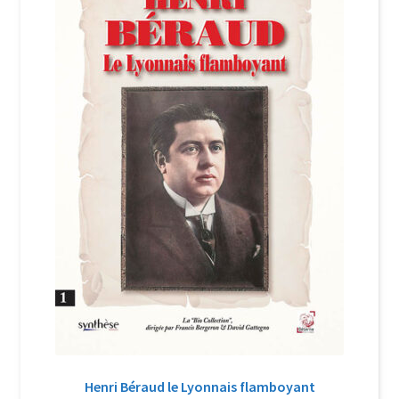
Login Customizer
Newsletter
Nous Contacter
Panier
Politique de confidentialité et cookies
Qui sommes-nous ?
Soutien à Philippe Randa
Suivi de la Commande
Henri Béraud le Lyonnais flamboyant