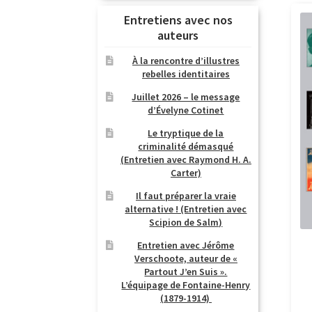
Entretiens avec nos
auteurs
À la rencontre d’illustres
rebelles identitaires
Juillet 2026 – le message
d’Évelyne Cotinet
Le tryptique de la
criminalité démasqué
(Entretien avec Raymond H. A.
Carter)
Il faut préparer la vraie
alternative ! (Entretien avec
Scipion de Salm)
Entretien avec Jérôme
Verschoote, auteur de «
Partout J’en Suis ».
L’équipage de Fontaine-Henry
(1879-1914)