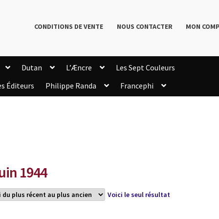
CONDITIONS DE VENTE
NOUS CONTACTER
MON COM
Dutan
L’Æncre
Les Sept Couleurs
es Éditeurs
Philippe Randa
Francephi
onditions de Vente
Connection
Enregistrement
Livres de Philippe Randa
Login Customizer
Newsletter
onfidentialité et cookies
Qui sommes-nous ?
mmande
juin 1944
Voici le seul résultat