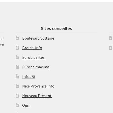
Sites conseillés
Boulevard Voltaire
par
en
Breizh-info
EuroLibertés
Europe maxima
Infos75
Nice Provence info
Nouveau Présent
Ojim