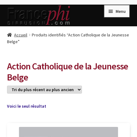
Aller
Aller
Menu
à
au
la
contenu
navigation
Accueil
Accueil
Produits identifiés “Action Catholique de la Jeunesse
Belge”
Accueil
Caisse
Action Catholique de la Jeunesse
Compte
Belge
Conditions de Vente
Connection
Enregistrement
Voici le seul résultat
Listes d’Envies
Livres de Peter Randa
Livres de Philippe Randa