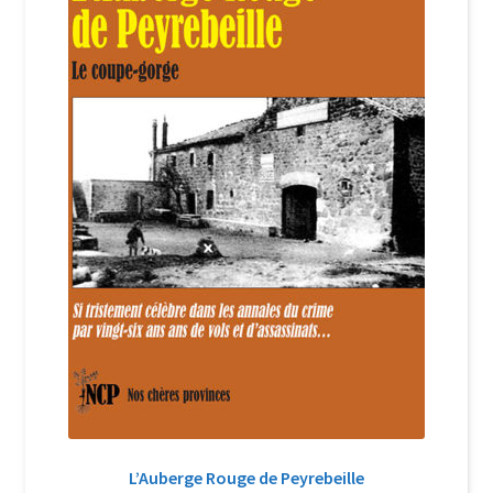
Login Customizer
Newsletter
Nous Contacter
Panier
Politique de confidentialité et cookies
Qui sommes-nous ?
Soutien à Philippe Randa
Suivi de la Commande
L’Auberge Rouge de Peyrebeille