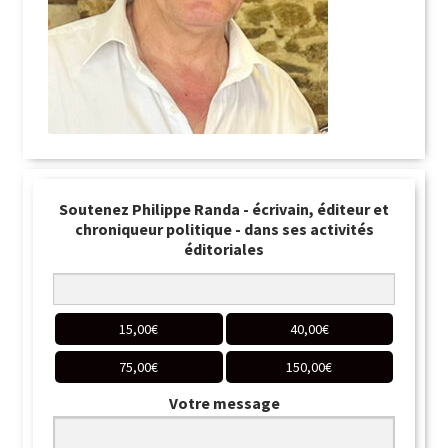
Soutenez Philippe Randa - écrivain, éditeur et
chroniqueur politique - dans ses activités
éditoriales
15,00
€
40,00
€
75,00
€
150,00
€
Votre message