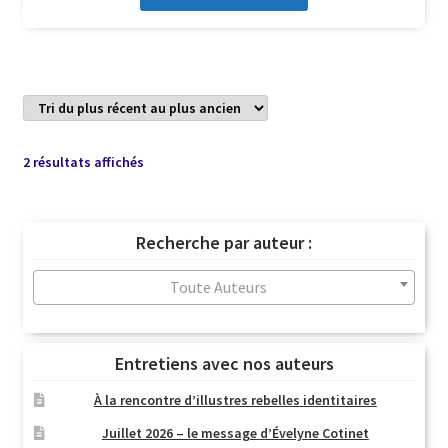
Trié
2 résultats affichés
du
plus
récent
Recherche par auteur :
au
plus
Toute Auteurs
ancien
Entretiens avec nos auteurs
À la rencontre d’illustres rebelles identitaires
Juillet 2026 – le message d’Évelyne Cotinet