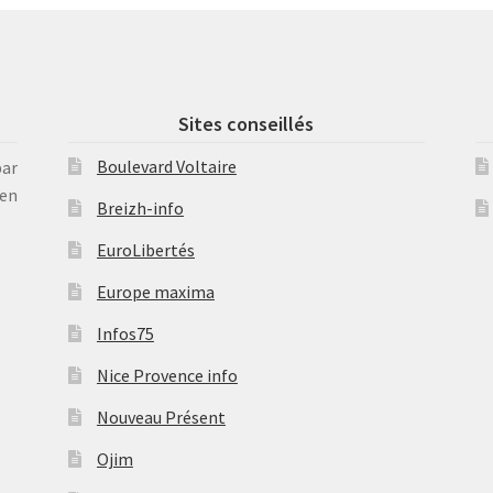
Sites conseillés
Boulevard Voltaire
par
en
Breizh-info
EuroLibertés
Europe maxima
Infos75
Nice Provence info
Nouveau Présent
Ojim