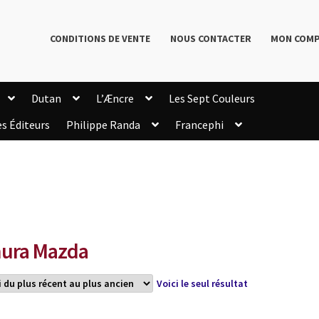
CONDITIONS DE VENTE
NOUS CONTACTER
MON COM
Dutan
L’Æncre
Les Sept Couleurs
es Éditeurs
Philippe Randa
Francephi
onditions de Vente
Connection
Enregistrement
Livres de Philippe Randa
Login Customizer
Newsletter
onfidentialité et cookies
Qui sommes-nous ?
mmande
ura Mazda
Voici le seul résultat