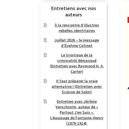
Entretiens avec nos
auteurs
À la rencontre d’illustres
rebelles identitaires
Juillet 2026 – le message
d’Évelyne Cotinet
Le tryptique de la
criminalité démasqué
(Entretien avec Raymond H. A.
Carter)
Il faut préparer la vraie
alternative ! (Entretien avec
Scipion de Salm)
Entretien avec Jérôme
Verschoote, auteur de «
Partout J’en Suis ».
L’équipage de Fontaine-Henry
(1879-1914)