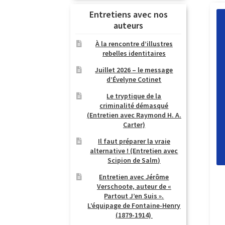
Entretiens avec nos
auteurs
À la rencontre d’illustres
rebelles identitaires
Juillet 2026 – le message
d’Évelyne Cotinet
Le tryptique de la
criminalité démasqué
(Entretien avec Raymond H. A.
Carter)
Il faut préparer la vraie
alternative ! (Entretien avec
Scipion de Salm)
Entretien avec Jérôme
Verschoote, auteur de «
Partout J’en Suis ».
L’équipage de Fontaine-Henry
(1879-1914)