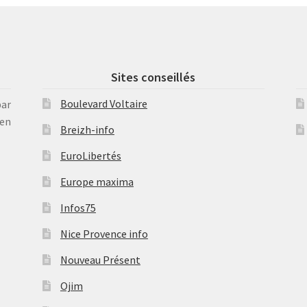
Sites conseillés
Boulevard Voltaire
par
en
Breizh-info
EuroLibertés
Europe maxima
Infos75
Nice Provence info
Nouveau Présent
Ojim