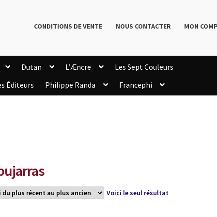
CONDITIONS DE VENTE
NOUS CONTACTER
MON COM
Dutan
L’Æncre
Les Sept Couleurs
es Éditeurs
Philippe Randa
Francephi
onditions de Vente
Connection
Enregistrement
Livres de Philippe Randa
Login Customizer
Newsletter
onfidentialité et cookies
Qui sommes-nous ?
mmande
pujarras
Voici le seul résultat