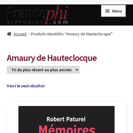
Aller
Aller
Menu
à
au
la
contenu
navigation
Accueil
Accueil
Produits identifiés “Amaury de Hauteclocque”
Accueil
Caisse
Amaury de Hauteclocque
Compte
Conditions de Vente
Connection
Voici le seul résultat
Enregistrement
Listes d’Envies
Livres de Peter Randa
Livres de Philippe Randa