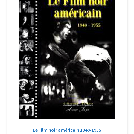
Login Customizer
Newsletter
Nous Contacter
Panier
Politique de confidentialité et cookies
Qui sommes-nous ?
Soutien à Philippe Randa
Suivi de la Commande
Le Film noir américain 1940-1955