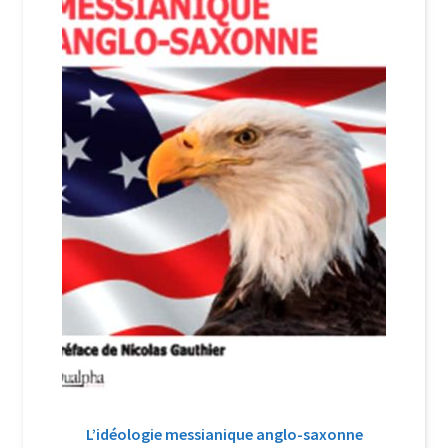
Login Customizer
Newsletter
Nous Contacter
Panier
Politique de confidentialité et cookies
Qui sommes-nous ?
Soutien à Philippe Randa
Suivi de la Commande
L’idéologie messianique anglo-saxonne