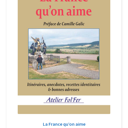
Login Customizer
Newsletter
Nous Contacter
Panier
Politique de confidentialité et cookies
Qui sommes-nous ?
Soutien à Philippe Randa
Suivi de la Commande
La France qu’on aime