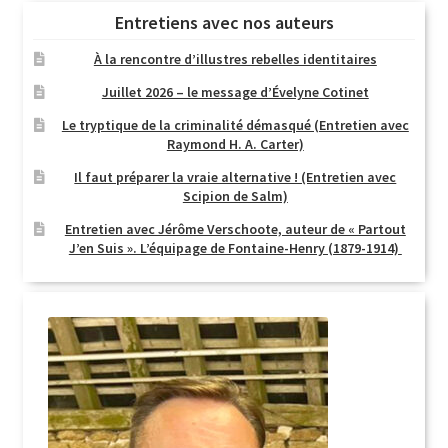
Entretiens avec nos auteurs
À la rencontre d’illustres rebelles identitaires
Juillet 2026 – le message d’Évelyne Cotinet
Le tryptique de la criminalité démasqué (Entretien avec
Raymond H. A. Carter)
Il faut préparer la vraie alternative ! (Entretien avec
Scipion de Salm)
Entretien avec Jérôme Verschoote, auteur de « Partout
J’en Suis ». L’équipage de Fontaine-Henry (1879-1914)