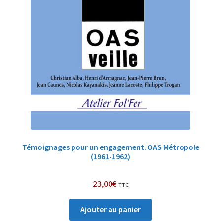
Témoignages pour un en­ga­gement. OAS Métropole
(1961-1962)
23,00
€
TTC
Ajouter au panier