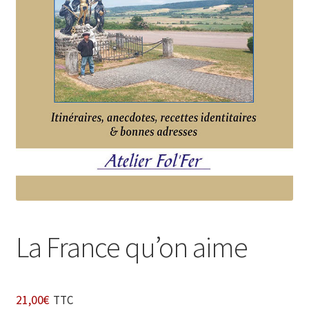
Login Customizer
Newsletter
Nous Contacter
Panier
Politique de confidentialité et cookies
Qui sommes-nous ?
Soutien à Philippe Randa
Suivi de la Commande
La France qu’on aime
21,00
€
TTC