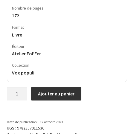
Nombre de pages
172
Format
Livre
Éditeur
Atelier Fol'Fer
Collection
Vox populi
quantité
Ajouter au panier
de
La
France
qu’on
Date de publication :
12 octobre 2023
aime
UGS :
9782357911536