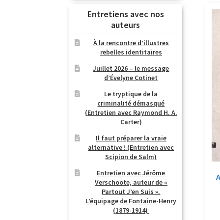
Entretiens avec nos
auteurs
À la rencontre d’illustres
rebelles identitaires
Juillet 2026 – le message
d’Évelyne Cotinet
Le tryptique de la
criminalité démasqué
(Entretien avec Raymond H. A.
Carter)
Il faut préparer la vraie
alternative ! (Entretien avec
Scipion de Salm)
Entretien avec Jérôme
A
Verschoote, auteur de «
Partout J’en Suis ».
L’équipage de Fontaine-Henry
(1879-1914)