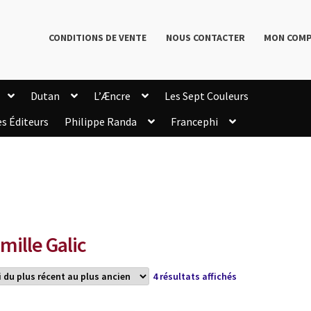
CONDITIONS DE VENTE
NOUS CONTACTER
MON COM
Dutan
L’Æncre
Les Sept Couleurs
es Éditeurs
Philippe Randa
Francephi
onditions de Vente
Connection
Enregistrement
Livres de Philippe Randa
Login Customizer
Newsletter
onfidentialité et cookies
Qui sommes-nous ?
mmande
mille Galic
Trié
4 résultats affichés
du
plus