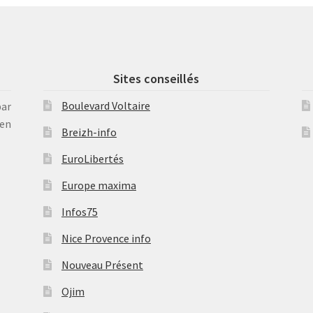
Sites conseillés
Boulevard Voltaire
par
en
Breizh-info
EuroLibertés
Europe maxima
Infos75
Nice Provence info
Nouveau Présent
Ojim