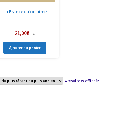
La France qu’on aime
21,00
€
TTC
Ajouter au panier
Trié
4 résultats affichés
du
plus
récent
au
plus
ancien