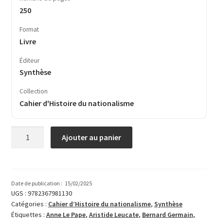
250
Format
Livre
Éditeur
Synthèse
Collection
Cahier d'Histoire du nationalisme
quantité
Ajouter au panier
de
Jean-
Marie
Le
Date de publication :
15/02/2025
Pen,
UGS :
9782367981130
Catégories :
Cahier d’Histoire du nationalisme
,
Synthèse
le
Étiquettes :
Anne Le Pape
,
Aristide Leucate
,
Bernard Germain
,
menhir