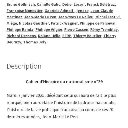
Bruno Gollnisch
,
Camille Galic
,
Didier Lecerf
,
Franck Delétraz
,
est
Françoise Monestier
,
Gabriele Adinolfi
,
Ignace
,
Jean-Claude
éternel
Martinez
,
Jean-Marie Le Pen
,
Jean-Yves Le Gallou
,
Michel Festivi
,
Miège
,
Nicolas Gauthier
,
Patrick Wagner
,
Philippe de Parseval
,
Philippe Randa
,
Philippe Vilgier
,
Pierre Cassen
,
Rémy Tremblay
,
Richard Dessens
,
Roland Hélie
,
SERP
,
Thierry Bouclier
,
Thierry
DeCruzy
,
Thomas Joly
Description
Cahier d’Histoire du nationalisme n°29
Mardi 7 janvier 2025, décédait celui qui aura de fait le plus
marqué, bien au-delà de l’histoire de la droite nationale,
l’histoire de la vie politique française au cours de ces 70
dernières années, Jean-Marie Le Pen.