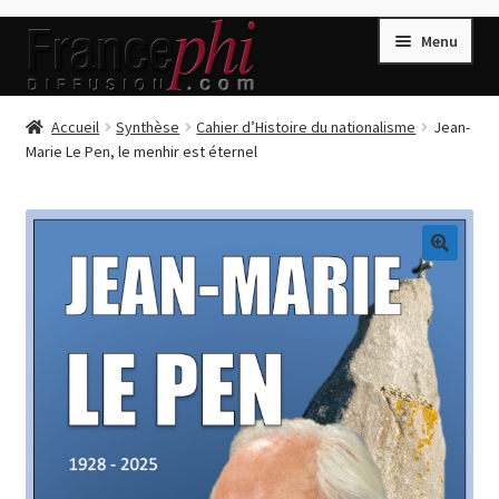
Aller
Aller
Menu
à
au
la
contenu
navigation
Accueil
Accueil
Synthèse
Cahier d’Histoire du nationalisme
Jean-
Marie Le Pen, le menhir est éternel
Accueil
Caisse
Compte
🔍
Conditions de Vente
Connection
Enregistrement
Listes d’Envies
Livres de Peter Randa
Livres de Philippe Randa