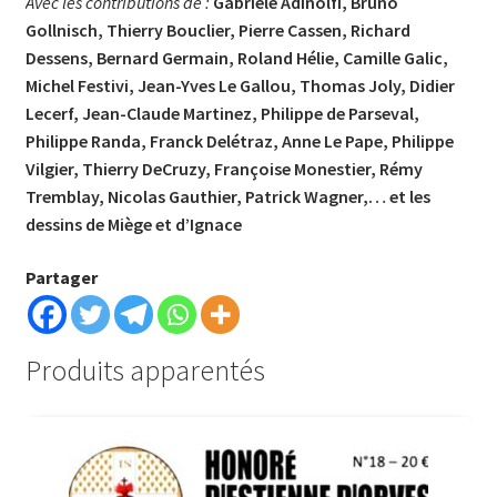
Avec les contributions de :
Gabriele Adinolfi,
Bruno
Gollnisch,
Thierry Bouclier,
Pierre Cassen,
Richard
Dessens,
Bernard Germain,
Roland Hélie,
Camille Galic,
Michel Festivi,
Jean-Yves Le Gallou,
Thomas Joly,
Didier
Lecerf,
Jean-Claude Martinez,
Philippe de Parseval,
Philippe Randa,
Franck Delétraz,
Anne Le Pape,
Philippe
Vilgier,
Thierry DeCruzy,
Françoise Monestier,
Rémy
Tremblay,
Nicolas Gauthier, Patrick Wag
ner,… et les
dessins de Miège et d’Ignace
Partager
Produits apparentés