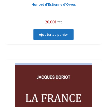
Honoré d’Estienne d’Orves
20,00
€
TTC
Ajouter au panier