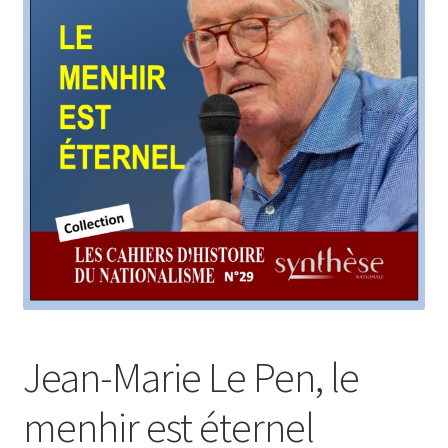
Login Customizer
Newsletter
Nous Contacter
Panier
Politique de confidentialité et cookies
Qui sommes-nous ?
Soutien à Philippe Randa
Suivi de la Commande
Jean-Marie Le Pen, le
menhir est éternel