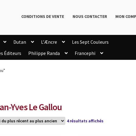
CONDITIONS DE VENTE
NOUS CONTACTER
MON COM
Dutan
L’Æncre
Les Sept Couleurs
es Éditeurs
Philippe Randa
Francephi
onditions de Vente
Connection
Enregistrement
ou”
Livres de Philippe Randa
Login Customizer
Newsletter
onfidentialité et cookies
Qui sommes-nous ?
mmande
an-Yves Le Gallou
Trié
4 résultats affichés
du
plus