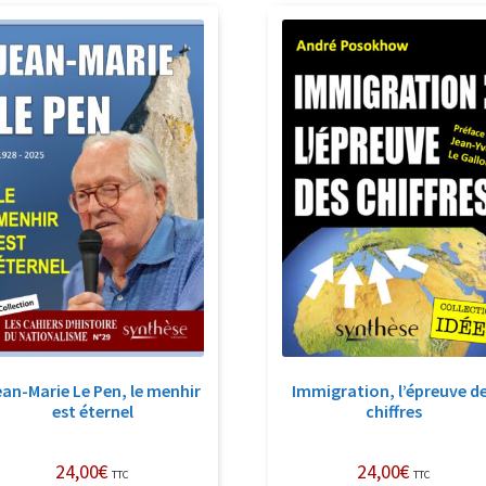
récent
au
plus
ancien
an-Marie Le Pen, le menhir
Immigration, l’épreuve d
est éternel
chiffres
24,00
€
24,00
€
TTC
TTC