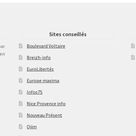
Sites conseillés
Boulevard Voltaire
par
en
Breizh-info
EuroLibertés
Europe maxima
Infos75
Nice Provence info
Nouveau Présent
Ojim