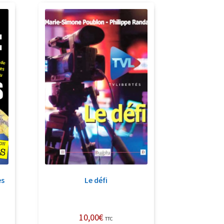
es
Le défi
10,00
€
TTC