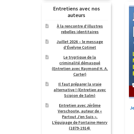
Entretiens avec nos
auteurs
À la rencontre d’illustres
rebelles identitaires
Juillet 2026 – le message
d’Évelyne Cotinet
Le tryptique de la
criminalité démasqué
(Entretien avec Raymond H. A.
Carter)
Il faut préparer la vraie
alternative ! (Entretien avec
Scipion de Salm)
Entretien avec Jérôme
Je
Verschoote, auteur de «
Partout J’en Suis ».
L’équipage de Fontaine-Henry
(1879-1914)