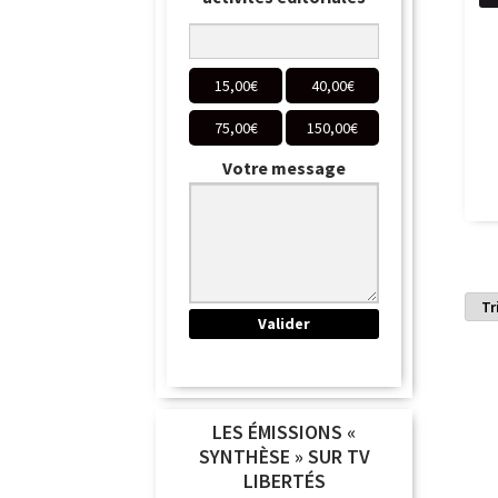
15,00
€
40,00
€
75,00
€
150,00
€
Votre message
LES ÉMISSIONS «
SYNTHÈSE » SUR TV
LIBERTÉS