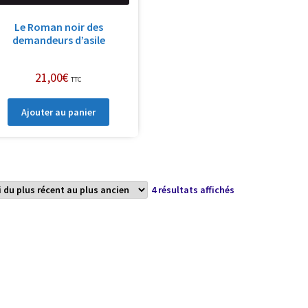
Le Roman noir des
demandeurs d’asile
21,00
€
TTC
Ajouter au panier
Trié
4 résultats affichés
du
plus
récent
au
plus
ancien