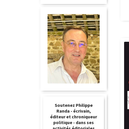
Soutenez Philippe
Randa - écrivain,
éditeur et chroniqueur
politique - dans ses
activités éditoriales