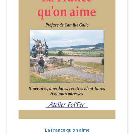
Login Customizer
Newsletter
Nous Contacter
Panier
Politique de confidentialité et cookies
Qui sommes-nous ?
Soutien à Philippe Randa
Suivi de la Commande
La France qu’on aime