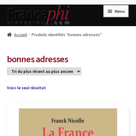
Aller
Aller
Menu
à
au
la
contenu
navigation
Accueil
Accueil
Produits identifiés “bonnes adresses”
Accueil
Caisse
bonnes adresses
Compte
Conditions de Vente
Connection
Voici le seul résultat
Enregistrement
Listes d’Envies
Livres de Peter Randa
Livres de Philippe Randa