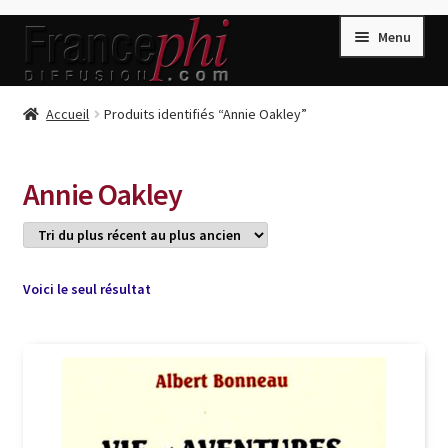
Aller
Aller
Menu
à
au
la
contenu
navigation
Accueil
Accueil
Produits identifiés “Annie Oakley”
Accueil
Caisse
Annie Oakley
Compte
Conditions de Vente
Connection
Voici le seul résultat
Enregistrement
Listes d’Envies
Livres de Peter Randa
Livres de Philippe Randa