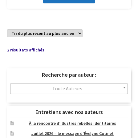
Trié
2 résultats affichés
du
plus
récent
Recherche par auteur :
au
plus
Toute Auteurs
ancien
Entretiens avec nos auteurs
À la rencontre d’illustres rebelles identitaires
Juillet 2026 – le message d’Évelyne Cotinet