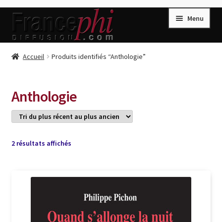
Aller
Aller
Menu
à
au
la
contenu
navigation
Accueil
Accueil
Produits identifiés “Anthologie”
Accueil
Caisse
Anthologie
Compte
Conditions de Vente
Connection
Trié
2 résultats affichés
du
Enregistrement
plus
récent
Listes d’Envies
au
plus
Livres de Peter Randa
ancien
Livres de Philippe Randa