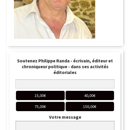
Soutenez Philippe Randa - écrivain, éditeur et
chroniqueur politique - dans ses activités
éditoriales
15,00
€
40,00
€
75,00
€
150,00
€
Votre message