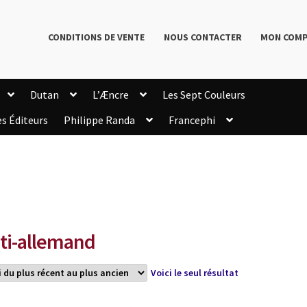
CONDITIONS DE VENTE
NOUS CONTACTER
MON COM
Dutan
L’Æncre
Les Sept Couleurs
es Éditeurs
Philippe Randa
Francephi
onditions de Vente
Connection
Enregistrement
Livres de Philippe Randa
Login Customizer
Newsletter
onfidentialité et cookies
Qui sommes-nous ?
mmande
ti-allemand
Voici le seul résultat