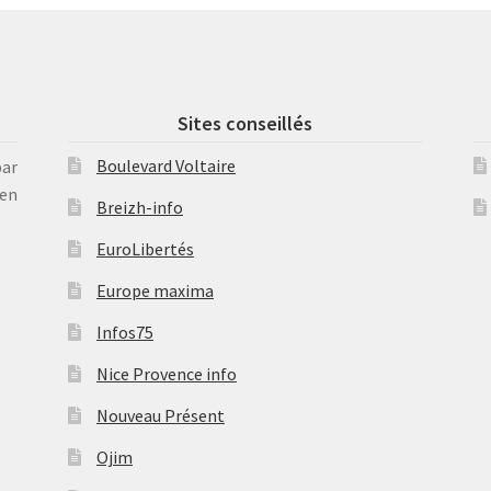
Sites conseillés
Boulevard Voltaire
par
en
Breizh-info
EuroLibertés
Europe maxima
Infos75
Nice Provence info
Nouveau Présent
Ojim