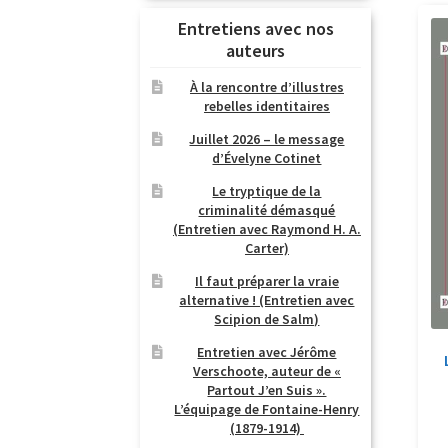
Entretiens avec nos
auteurs
À la rencontre d’illustres
rebelles identitaires
Juillet 2026 – le message
d’Évelyne Cotinet
Le tryptique de la
criminalité démasqué
(Entretien avec Raymond H. A.
Carter)
Il faut préparer la vraie
alternative ! (Entretien avec
Scipion de Salm)
Entretien avec Jérôme
Verschoote, auteur de «
Partout J’en Suis ».
L’équipage de Fontaine-Henry
(1879-1914)