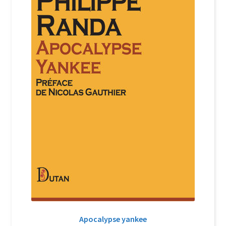
Login Customizer
Newsletter
Nous Contacter
Panier
Politique de confidentialité et cookies
Qui sommes-nous ?
Soutien à Philippe Randa
Suivi de la Commande
Apocalypse yankee