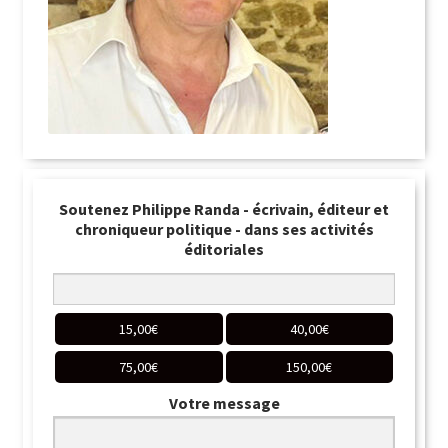
Soutenez Philippe Randa - écrivain, éditeur et
chroniqueur politique - dans ses activités
éditoriales
15,00
€
40,00
€
75,00
€
150,00
€
Votre message