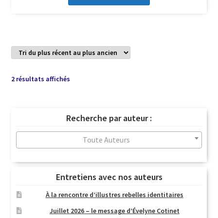
Trié
2 résultats affichés
du
plus
récent
Recherche par auteur :
au
plus
Toute Auteurs
ancien
Entretiens avec nos auteurs
À la rencontre d’illustres rebelles identitaires
Juillet 2026 – le message d’Évelyne Cotinet