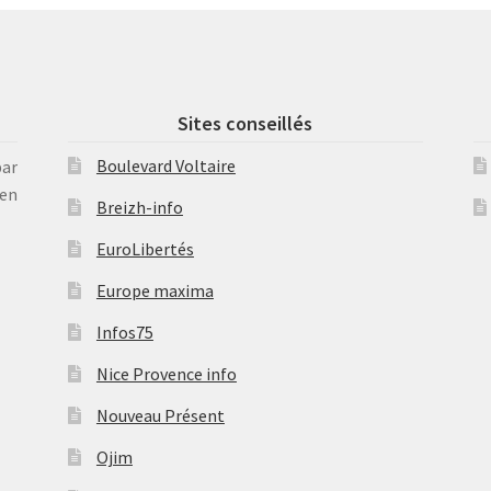
Sites conseillés
Boulevard Voltaire
par
en
Breizh-info
EuroLibertés
Europe maxima
Infos75
Nice Provence info
Nouveau Présent
Ojim