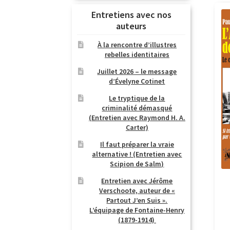
Entretiens avec nos
auteurs
À la rencontre d’illustres
rebelles identitaires
Juillet 2026 – le message
d’Évelyne Cotinet
Le tryptique de la
criminalité démasqué
(Entretien avec Raymond H. A.
Carter)
Il faut préparer la vraie
alternative ! (Entretien avec
Scipion de Salm)
Entretien avec Jérôme
Verschoote, auteur de «
Partout J’en Suis ».
L’équipage de Fontaine-Henry
(1879-1914)