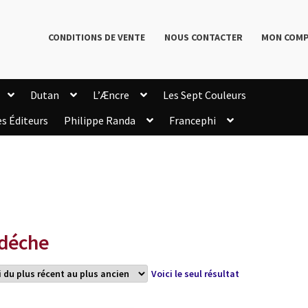
CONDITIONS DE VENTE
NOUS CONTACTER
MON COM
Dutan
L’Æncre
Les Sept Couleurs
es Éditeurs
Philippe Randa
Francephi
onditions de Vente
Connection
Enregistrement
Livres de Philippe Randa
Login Customizer
Newsletter
onfidentialité et cookies
Qui sommes-nous ?
mmande
déche
Voici le seul résultat