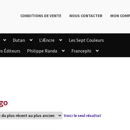
CONDITIONS DE VENTE
NOUS CONTACTER
MON COM
Dutan
L’Æncre
Les Sept Couleurs
es Éditeurs
Philippe Randa
Francephi
onditions de Vente
Connection
Enregistrement
Livres de Philippe Randa
Login Customizer
Newsletter
onfidentialité et cookies
Qui sommes-nous ?
mmande
go
Voici le seul résultat