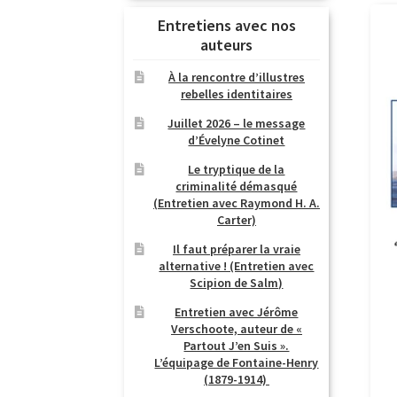
Entretiens avec nos
auteurs
À la rencontre d’illustres
rebelles identitaires
Juillet 2026 – le message
d’Évelyne Cotinet
Le tryptique de la
criminalité démasqué
(Entretien avec Raymond H. A.
Carter)
Il faut préparer la vraie
alternative ! (Entretien avec
Scipion de Salm)
Entretien avec Jérôme
Verschoote, auteur de «
Partout J’en Suis ».
L’équipage de Fontaine-Henry
(1879-1914)