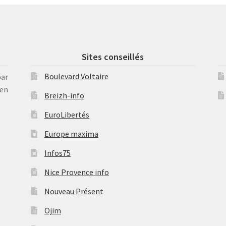
Sites conseillés
Boulevard Voltaire
par
en
Breizh-info
EuroLibertés
Europe maxima
Infos75
Nice Provence info
Nouveau Présent
Ojim