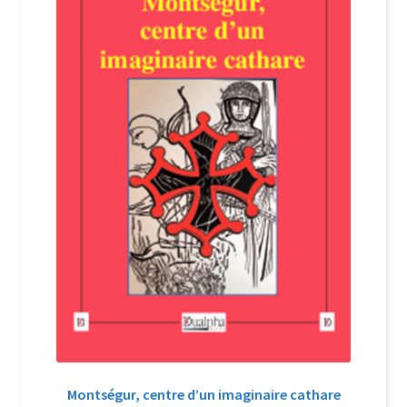
Login Customizer
Newsletter
Nous Contacter
Panier
Politique de confidentialité et cookies
Qui sommes-nous ?
Soutien à Philippe Randa
Suivi de la Commande
Montségur, centre d’un imaginaire cathare