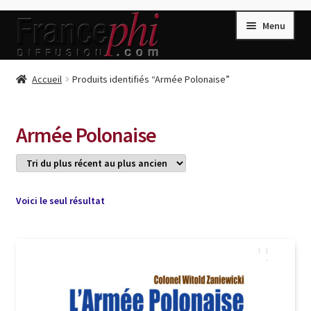
Aller
Aller
Menu
à
au
la
contenu
navigation
Accueil
Accueil
Produits identifiés “Armée Polonaise”
Accueil
Caisse
Armée Polonaise
Compte
Conditions de Vente
Connection
Voici le seul résultat
Enregistrement
Listes d’Envies
Livres de Peter Randa
Livres de Philippe Randa