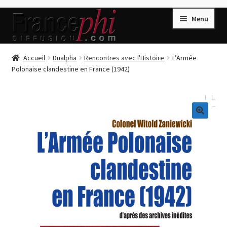
Aller
Aller
Menu
à
au
la
contenu
navigation
Accueil
Accueil
Dualpha
Rencontres avec l'Histoire
L’Armée
Polonaise clandestine en France (1942)
Accueil
Caisse
Compte
🔍
Conditions de Vente
Connection
Enregistrement
Listes d’Envies
Livres de Peter Randa
Livres de Philippe Randa