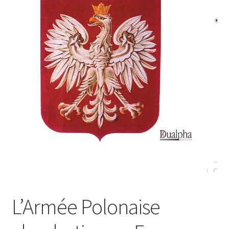
Login Customizer
Newsletter
Nous Contacter
Panier
Politique de confidentialité et cookies
Qui sommes-nous ?
Soutien à Philippe Randa
Suivi de la Commande
L’Armée Polonaise