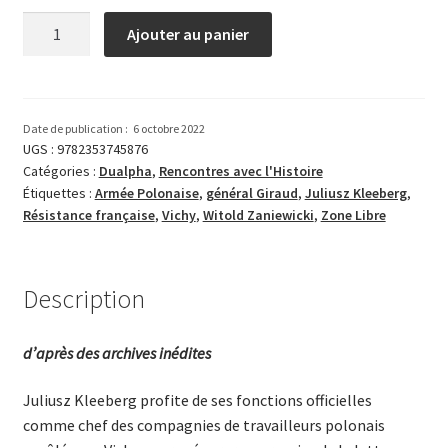
quantité
Ajouter au panier
de
L’Armée
Polonaise
clandestine
Date de publication :
6 octobre 2022
en
UGS :
9782353745876
Catégories :
Dualpha
,
Rencontres avec l'Histoire
France
Étiquettes :
Armée Polonaise
,
général Giraud
,
Juliusz Kleeberg
,
(1942)
Résistance française
,
Vichy
,
Witold Zaniewicki
,
Zone Libre
Description
d’après des archives inédites
Juliusz Kleeberg profite de ses fonctions officielles
comme chef des compagnies de travailleurs polonais