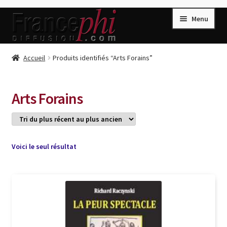
Aller
Aller
Menu
à
au
la
contenu
navigation
Accueil
Accueil
Produits identifiés “Arts Forains”
Accueil
Caisse
Arts Forains
Compte
Conditions de Vente
Connection
Voici le seul résultat
Enregistrement
Listes d’Envies
Livres de Peter Randa
Livres de Philippe Randa