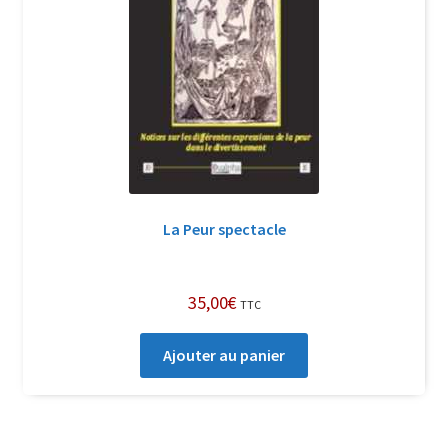
Login Customizer
Newsletter
Nous Contacter
Panier
Politique de confidentialité et cookies
Qui sommes-nous ?
La Peur spectacle
Soutien à Philippe Randa
Suivi de la Commande
35,00
€
TTC
Ajouter au panier