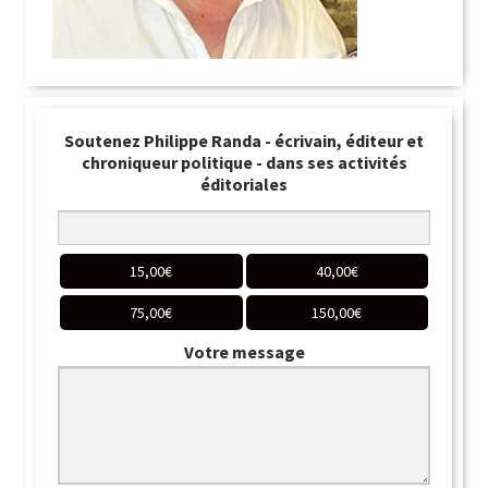
Soutenez Philippe Randa - écrivain, éditeur et
chroniqueur politique - dans ses activités
éditoriales
15,00
€
40,00
€
75,00
€
150,00
€
Votre message