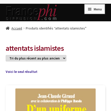
Aller
Aller
Menu
à
au
la
contenu
navigation
Accueil
Accueil
Produits identifiés “attentats islamistes”
Accueil
Caisse
attentats islamistes
Compte
Conditions de Vente
Connection
Voici le seul résultat
Enregistrement
Listes d’Envies
Livres de Peter Randa
Livres de Philippe Randa