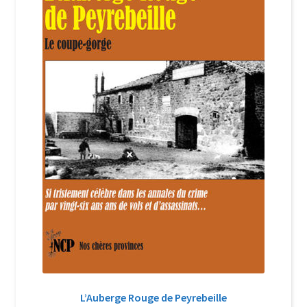
Login Customizer
Newsletter
Nous Contacter
Panier
Politique de confidentialité et cookies
Qui sommes-nous ?
Soutien à Philippe Randa
Suivi de la Commande
L’Auberge Rouge de Peyrebeille