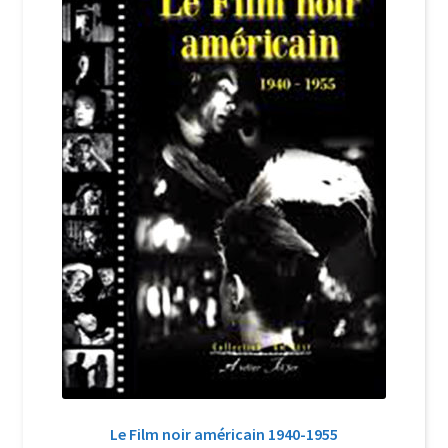
Login Customizer
Newsletter
Nous Contacter
Panier
Politique de confidentialité et cookies
Qui sommes-nous ?
Soutien à Philippe Randa
Suivi de la Commande
Le Film noir américain 1940-1955