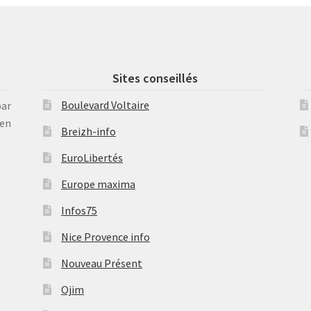
Sites conseillés
Boulevard Voltaire
par
en
Breizh-info
EuroLibertés
Europe maxima
Infos75
Nice Provence info
Nouveau Présent
Ojim