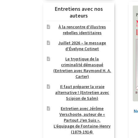
Entretiens avec nos
auteurs
À la rencontre d’illustres
rebelles identitaires
Juillet 2026 – le message
d’Évelyne Cotinet
Le tryptique de la
criminalité démasqué
(Entretien avec Raymond H. A.
Carter)
Il faut préparer la vraie
alternative ! (Entretien avec
Scipion de Salm)
Entretien avec Jérôme
No
Verschoote, auteur de «
Partout J’en Suis ».
L’équipage de Fontaine-Henry
(1879-1914)