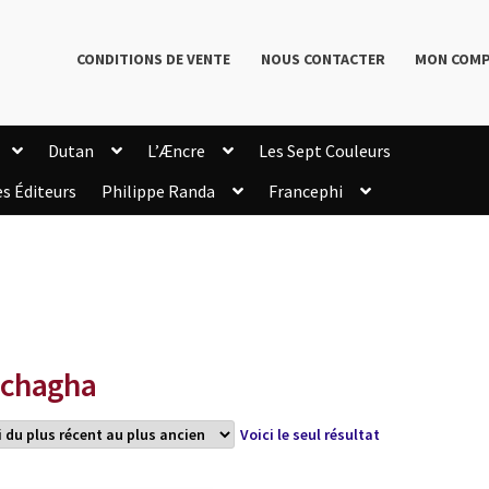
CONDITIONS DE VENTE
NOUS CONTACTER
MON COM
Dutan
L’Æncre
Les Sept Couleurs
es Éditeurs
Philippe Randa
Francephi
onditions de Vente
Connection
Enregistrement
Livres de Philippe Randa
Login Customizer
Newsletter
onfidentialité et cookies
Qui sommes-nous ?
mmande
chagha
Voici le seul résultat