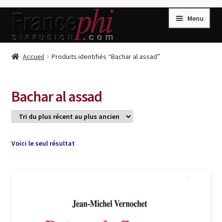
Aller
Aller
Menu
à
au
la
contenu
navigation
Accueil
Accueil
Produits identifiés “Bachar al assad”
Accueil
Caisse
Bachar al assad
Compte
Conditions de Vente
Connection
Voici le seul résultat
Enregistrement
Listes d’Envies
Livres de Peter Randa
Livres de Philippe Randa