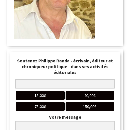
Soutenez Philippe Randa - écrivain, éditeur et
chroniqueur politique - dans ses activités
éditoriales
15,00
€
40,00
€
75,00
€
150,00
€
Votre message