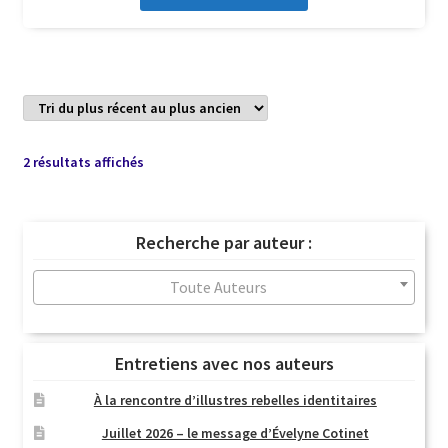
Trié
2 résultats affichés
du
plus
récent
Recherche par auteur :
au
plus
Toute Auteurs
ancien
Entretiens avec nos auteurs
À la rencontre d’illustres rebelles identitaires
Juillet 2026 – le message d’Évelyne Cotinet