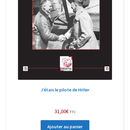
J’étais le pilote de Hitler
31,00
€
TTC
Ajouter au panier