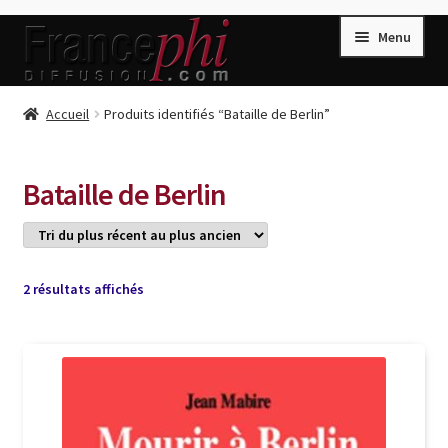
Aller
Aller
Menu
à
au
la
contenu
navigation
Accueil
Accueil
Produits identifiés “Bataille de Berlin”
Accueil
Caisse
Bataille de Berlin
Compte
Conditions de Vente
Connection
Trié
2 résultats affichés
du
Enregistrement
plus
récent
Listes d’Envies
au
plus
Livres de Peter Randa
ancien
Livres de Philippe Randa