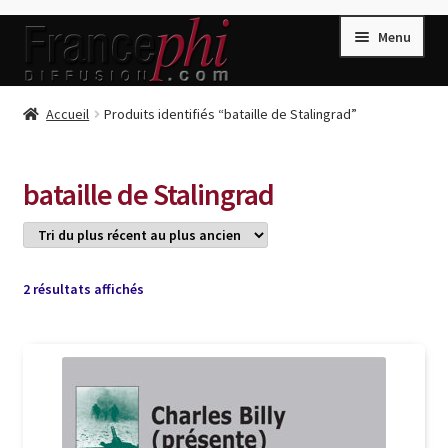
Aller
Aller
Menu
à
au
la
contenu
navigation
Accueil
Accueil
Produits identifiés “bataille de Stalingrad”
Accueil
Caisse
bataille de Stalingrad
Compte
Conditions de Vente
Connection
Trié
2 résultats affichés
du
Enregistrement
plus
récent
Listes d’Envies
au
plus
Livres de Peter Randa
ancien
Livres de Philippe Randa