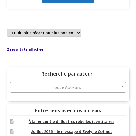
Trié
2 résultats affichés
du
plus
récent
Recherche par auteur :
au
plus
Toute Auteurs
ancien
Entretiens avec nos auteurs
À la rencontre d’illustres rebelles identitaires
Juillet 2026 – le message d’Évelyne Cotinet