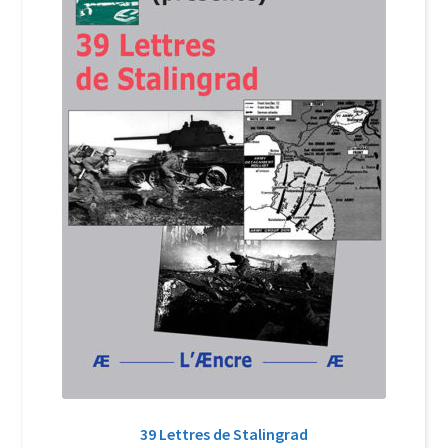
Login Customizer
Newsletter
Nous Contacter
Panier
Politique de confidentialité et cookies
Qui sommes-nous ?
Soutien à Philippe Randa
Suivi de la Commande
39 Lettres de Stalingrad