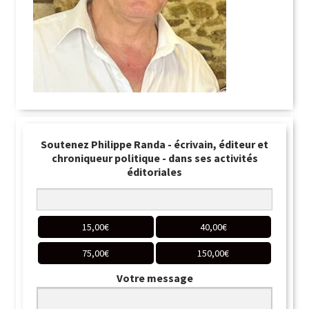
Soutenez Philippe Randa - écrivain, éditeur et
chroniqueur politique - dans ses activités
éditoriales
15,00
€
40,00
€
75,00
€
150,00
€
Votre message