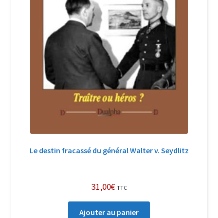
Le destin fracassé du général Walter v. Seydlitz
31,00
€
TTC
Ajouter au panier